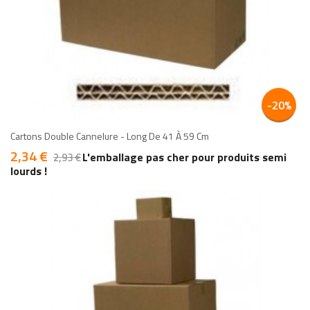
add
add
-20%
Cartons Double Cannelure - Long De 41 À 59 Cm
2,34 €
Prix
Prix
L'emballage pas cher pour produits semi
2,93 €
de
base
lourds !