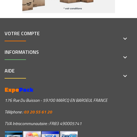
VOTRE COMPTE
keyboard_arrow_down
INFORMATIONS
keyboard_arrow_down
AIDE
keyboard_arrow_down
Expe
Pack
176 Rue Du Buisson - 59700 MARCQ EN BAROEUL FRANCE
Téléphone :
03 20 55 61 20
TVA Intracommunautaire : FR83 490005741