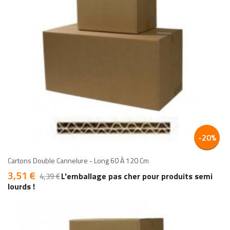
add
add
-20%
Cartons Double Cannelure - Long 60 À 120 Cm
3,51 €
Prix
Prix
L'emballage pas cher pour produits semi
4,39 €
de
base
lourds !