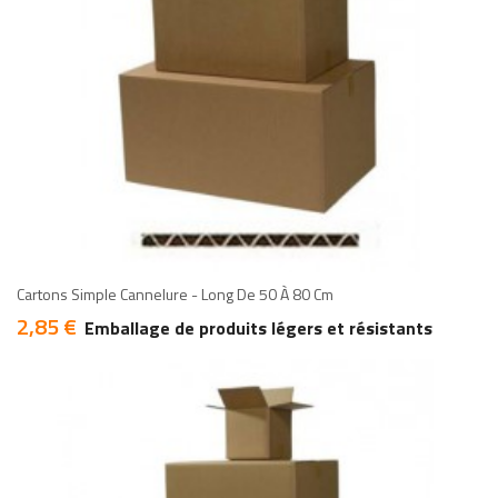
add
add
Cartons Simple Cannelure - Long De 50 À 80 Cm
2,85 €
Prix
Emballage de produits légers et résistants