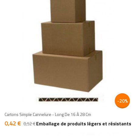
add
add
-20%
Cartons Simple Cannelure - Long De 16 À 28 Cm
0,42 €
Prix
Prix
Emballage de produits légers et résistants
0,52 €
de
base