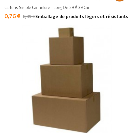
Cartons Simple Cannelure - Long De 29 À 39 Cm
0,76 €
Prix
Prix
Emballage de produits légers et résistants
0,95 €
de
base