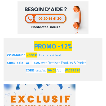
PROMO -12%
COMMANDE
> 600
€
Hors Taxe & Port
Cumulable =>
-50%
avec Remises Produits & Panier
CODE
jusqu'au
30/08
/26 =
VACETE26