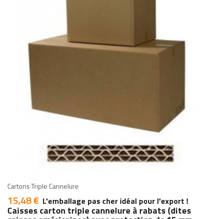
add
add
Cartons Triple Cannelure
15,48 €
Prix
L'emballage pas cher idéal pour l'export !
Caisses carton triple cannelure à rabats (dites