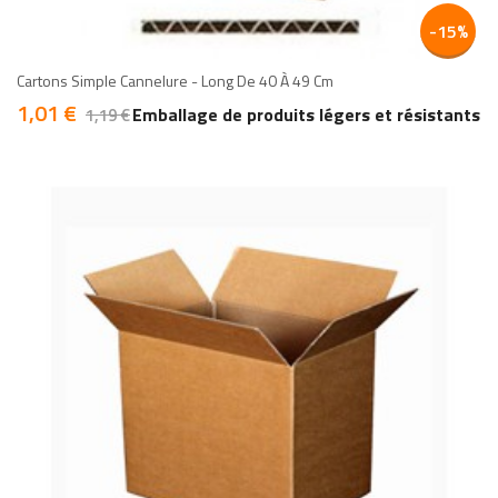
add
add
-15%
Cartons Simple Cannelure - Long De 40 À 49 Cm
1,01 €
Prix
Prix
Emballage de produits légers et résistants
1,19 €
de
base