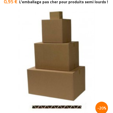
0,95 €
Prix
L'emballage pas cher pour produits semi lourds !
add
add
-20%