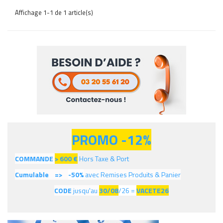
Affichage 1-1 de 1 article(s)
PROMO -12%
COMMANDE
> 600
€
Hors Taxe & Port
Cumulable =>
-50%
avec Remises Produits & Panier
CODE
jusqu'au
30/08
/26 =
VACETE26