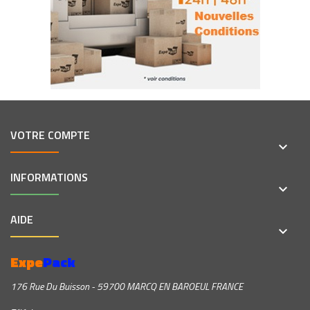
VOTRE COMPTE
keyboard_arrow_down
INFORMATIONS
keyboard_arrow_down
AIDE
keyboard_arrow_down
Expe
Pack
176 Rue Du Buisson - 59700 MARCQ EN BAROEUL FRANCE