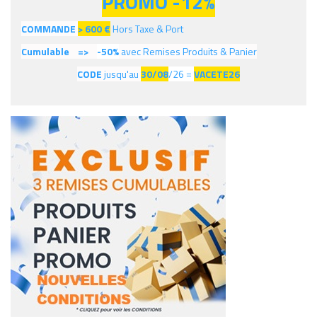
PROMO -12%
COMMANDE
> 600
€
Hors Taxe & Port
Cumulable =>
-50%
avec Remises Produits & Panier
CODE
jusqu'au
30/08
/26 =
VACETE26