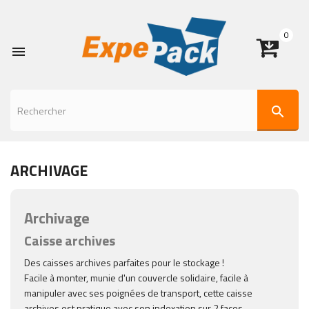
0

search
ARCHIVAGE
Archivage
Caisse archives
Des caisses archives parfaites pour le stockage !
Facile à monter, munie d'un couvercle solidaire, facile à
manipuler avec ses poignées de transport, cette caisse
archives est pratique avec son indexation sur 2 faces.