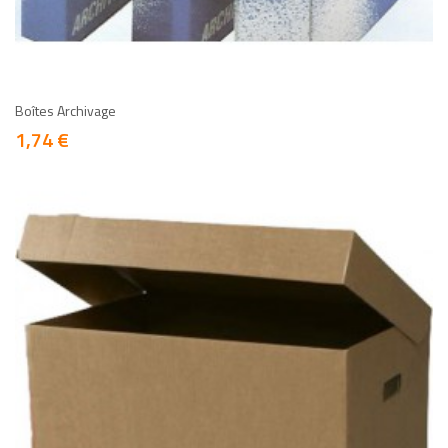
add
add
Boîtes Archivage
1,74 €
Prix