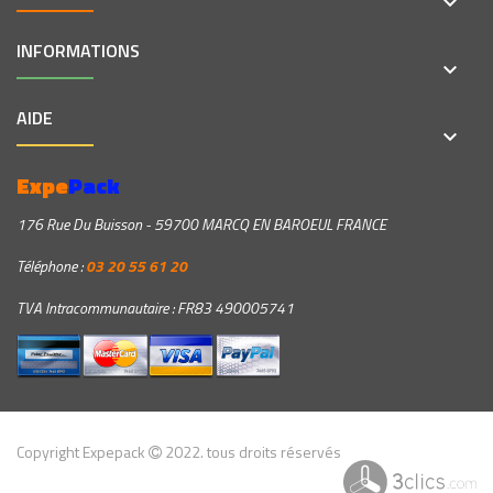
keyboard_arrow_down
INFORMATIONS
keyboard_arrow_down
AIDE
keyboard_arrow_down
Expe
Pack
176 Rue Du Buisson - 59700 MARCQ EN BAROEUL FRANCE
Téléphone :
03 20 55 61 20
TVA Intracommunautaire : FR83 490005741
Copyright Expepack
2022. tous droits réservés