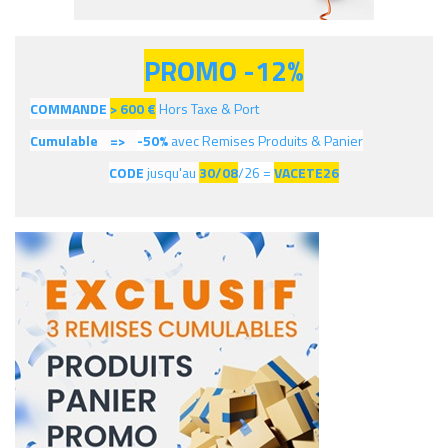
PROMO -12%
COMMANDE
> 600
€
Hors Taxe & Port
Cumulable =>
-50%
avec Remises Produits & Panier
CODE
jusqu'au
30/08
/26 =
VACETE26