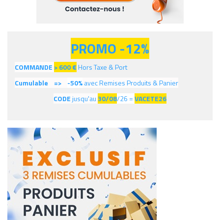
PROMO -12%
COMMANDE
> 600
€
Hors Taxe & Port
Cumulable =>
-50%
avec Remises Produits & Panier
CODE
jusqu'au
30/08
/26 =
VACETE26