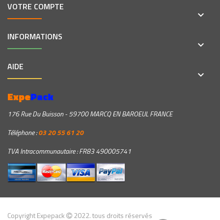
VOTRE COMPTE
keyboard_arrow_down
INFORMATIONS
keyboard_arrow_down
AIDE
keyboard_arrow_down
Expe
Pack
176 Rue Du Buisson - 59700 MARCQ EN BAROEUL FRANCE
Téléphone :
03 20 55 61 20
TVA Intracommunautaire : FR83 490005741
Copyright Expepack
2022. tous droits réservés