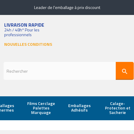
Leader de l'emballage à prix discount
LIVRAISON RAPIDE
24h / 48h* Pour les
professionnels
NOUVELLES CONDITIONS
search
Films Cerclage
Calage-
allages
Emballages
Palettes
Protection et
thermes
Adhésifs
Marquage
Sacherie