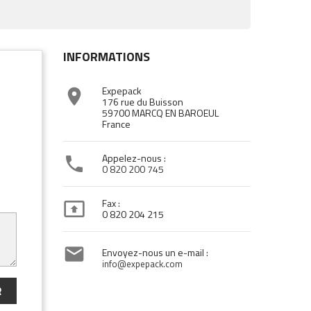
INFORMATIONS
Expepack

176 rue du Buisson
59700 MARCQ EN BAROEUL
France
Appelez-nous :

0 820 200 745
Fax :

0 820 204 215

Envoyez-nous un e-mail :
info@expepack.com