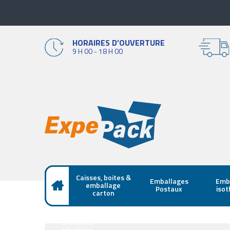
HORAIRES D’OUVERTURE
9 H 00 - 18 H 00
Caisses, boites &
Emballages
Emb
emballage
Postaux
iso
carton
Sacs papier,
bretelles,
plastique,