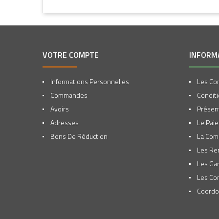
VOTRE COMPTE
INFORM
Informations Personnelles
Les Con
Commandes
Conditi
Avoirs
Présent
Adresses
Le Pai
Bons De Réduction
La Co
Les Re
Les Gar
Les Co
Coordo