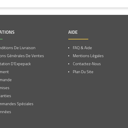
ATIONS
AIDE
ditions De Livraison
FAQ & Aide
ons Générales De Ventes
Mentions Légales
ation D'Expepack
Contactez-Nous
ement
Plan Du Site
mmande
mises
anties
mmandes Spéciales
nnées