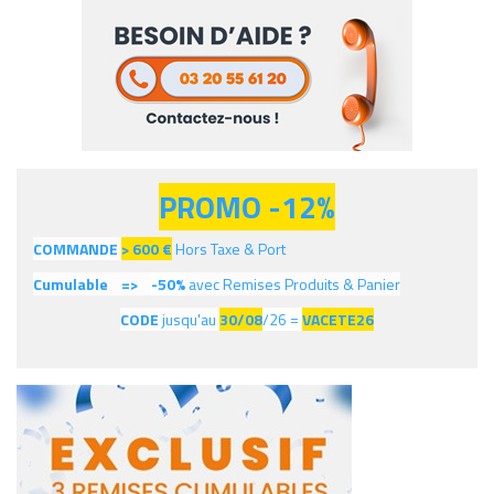
PROMO -12%
COMMANDE
> 600
€
Hors Taxe & Port
Cumulable =>
-50%
avec Remises Produits & Panier
CODE
jusqu'au
30/08
/26 =
VACETE26