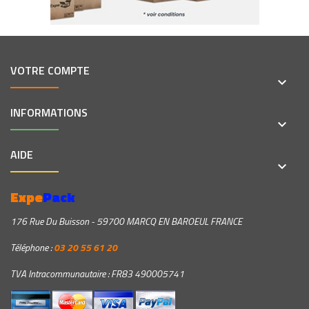
VOTRE COMPTE
keyboard_arrow_down
INFORMATIONS
keyboard_arrow_down
AIDE
keyboard_arrow_down
Expe
Pack
176 Rue Du Buisson - 59700 MARCQ EN BAROEUL FRANCE
Téléphone :
03 20 55 61 20
TVA Intracommunautaire : FR83 490005741