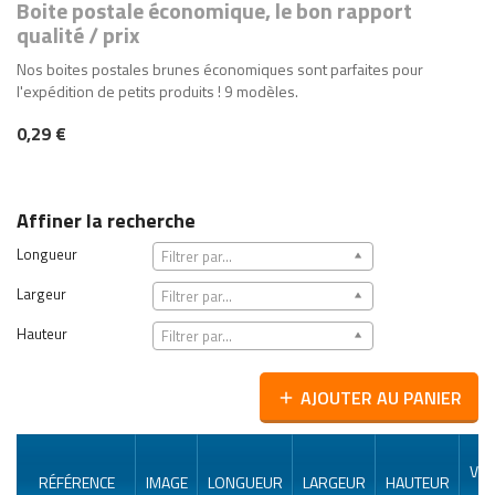
Boite postale économique, le bon rapport
qualité / prix
Nos boites postales brunes économiques sont parfaites pour
l'expédition de petits produits ! 9 modèles.
0,29 €
Affiner la recherche
Longueur
Filtrer par...
Largeur
Filtrer par...
Hauteur
Filtrer par...
AJOUTER AU PANIER
add
VE
RÉFÉRENCE
IMAGE
LONGUEUR
LARGEUR
HAUTEUR
P