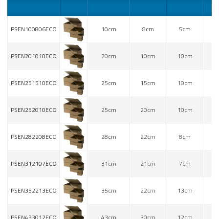
PSEN100806ECO
10cm
8cm
5cm
5
PSEN201010ECO
20cm
10cm
10cm
5
PSEN251510ECO
25cm
15cm
10cm
5
PSEN252010ECO
25cm
20cm
10cm
5
PSEN282208ECO
28cm
22cm
8cm
5
PSEN312107ECO
31cm
21cm
7cm
5
PSEN352213ECO
35cm
22cm
13cm
5
PSEN433012ECO
43cm
30cm
12cm
5