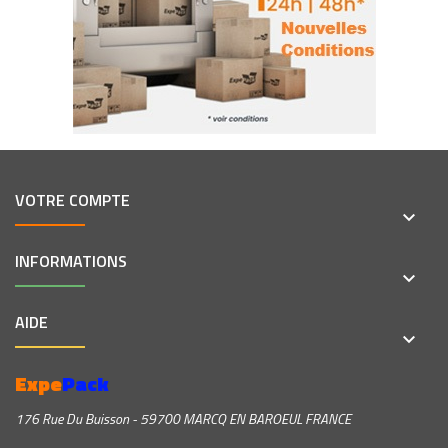
VOTRE COMPTE
keyboard_arrow_down
INFORMATIONS
keyboard_arrow_down
AIDE
keyboard_arrow_down
Expe
Pack
176 Rue Du Buisson - 59700 MARCQ EN BAROEUL FRANCE