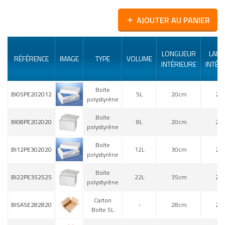
AJOUTER AU PANIER
add
LONGUEUR
LAR
RÉFÉRENCE
IMAGE
TYPE
VOLUME
INTÉRIEURE
INTÉR
Boîte
BI05PE202012
5L
20cm
20
polystyrène
Boîte
BI08PE202020
8L
20cm
20
polystyrène
Boîte
BI12PE302020
12L
30cm
20
polystyrène
Boîte
BI22PE352525
22L
35cm
25
polystyrène
Carton
BISASE282820
-
28cm
28
Boîte 5L