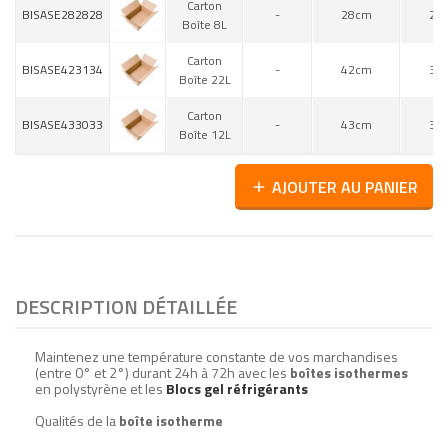
Carton
BISASE282828
-
28cm
28
Boîte 8L
Carton
BISASE423134
-
42cm
31
Boîte 22L
Carton
BISASE433033
-
43cm
30
Boîte 12L
AJOUTER AU PANIER
add
DESCRIPTION DÉTAILLÉE
Maintenez une température constante de vos marchandises
(entre 0° et 2°) durant 24h à 72h avec les
boîtes isothermes
en polystyrène et les
Blocs gel réfrigérants
Qualités de la
boîte isotherme