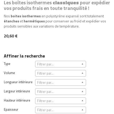
Les boîtes isothermes
classiques
pour expédier
vos produits frais en toute tranquilité !
Nos
boites isothermes
en polystyrène expansé sont totalement
étanches
et
hermétiques
pour conserver au froid et expédier vos
produits sensibles aux variations de température.
20,60 €
Affiner la recherche
Type
Filtrer par...
Volume
Filtrer par...
Longueur intérieure
Filtrer par...
Largeur intérieure
Filtrer par...
Hauteur intérieure
Filtrer par...
Epaisseur
Filtrer par...