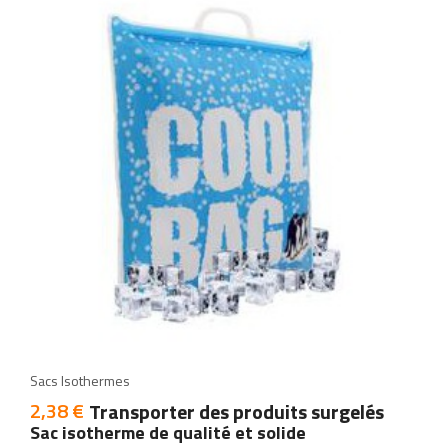
add
add
Sacs Isothermes
2,38 €
Prix
Transporter des produits surgelés
Sac isotherme de qualité et solide