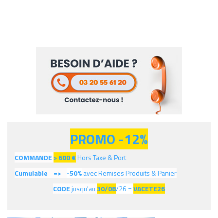
PROMO -12%
COMMANDE
> 600
€
Hors Taxe & Port
Cumulable =>
-50%
avec Remises Produits & Panier
CODE
jusqu'au
30/08
/26 =
VACETE26