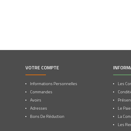
VOTRE COMPTE
INFORM
Informations Personnelles
Les Con
Commandes
Conditi
Avoirs
Présent
Adresses
Le Pai
Bons De Réduction
La Co
Les Re