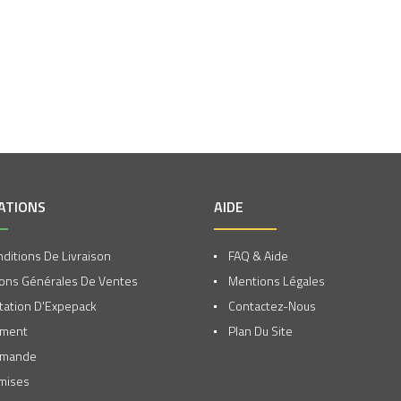
ATIONS
AIDE
ditions De Livraison
FAQ & Aide
ons Générales De Ventes
Mentions Légales
ation D'Expepack
Contactez-Nous
ement
Plan Du Site
mmande
mises