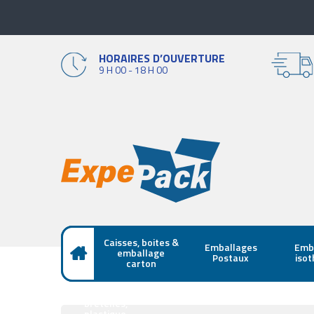
HORAIRES D’OUVERTURE
9 H 00 - 18 H 00
Caisses, boites &
Emballages
Emb
emballage
Postaux
iso
carton
Sacs papier,
bretelles,
plastique,