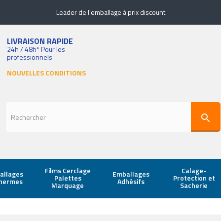
Leader de l'emballage à prix discount
LIVRAISON RAPIDE
24h / 48h* Pour les
professionnels
NOUVELLES CONDITIONS
search
Films Cerclage
Calage-
allages
Emballages
Palettes
Protection et
thermes
Adhésifs
Marquage
Sacherie