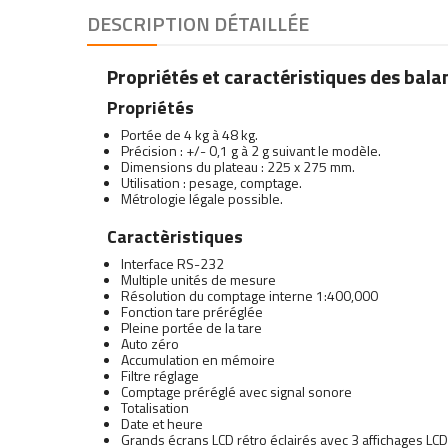
DESCRIPTION DÉTAILLÉE
Propriétés et caractéristiques des bal
Propriétés
Portée de 4 kg à 48 kg.
Précision : +/- 0,1 g à 2 g suivant le modèle.
Dimensions du plateau : 225 x 275 mm.
Utilisation : pesage, comptage.
Métrologie légale possible.
Caractèristiques
Interface RS-232
Multiple unités de mesure
Résolution du comptage interne 1:400,000
Fonction tare préréglée
Pleine portée de la tare
Auto zéro
Accumulation en mémoire
Filtre réglage
Comptage préréglé avec signal sonore
Totalisation
Date et heure
Grands écrans LCD rétro éclairés avec 3 affichages LCD à