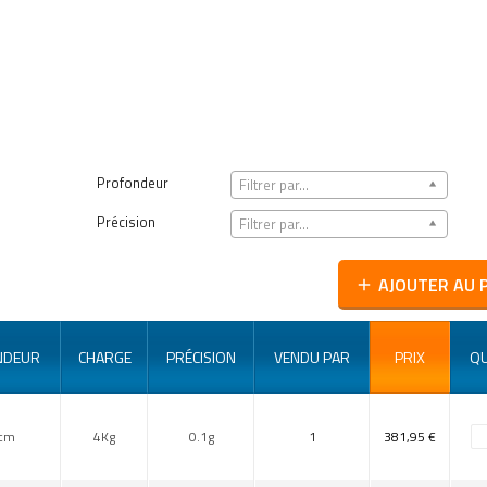
Profondeur
Filtrer par...
Précision
Filtrer par...
AJOUTER AU 
add
NDEUR
CHARGE
PRÉCISION
VENDU PAR
PRIX
QU
cm
4Kg
0.1g
1
381,95 €