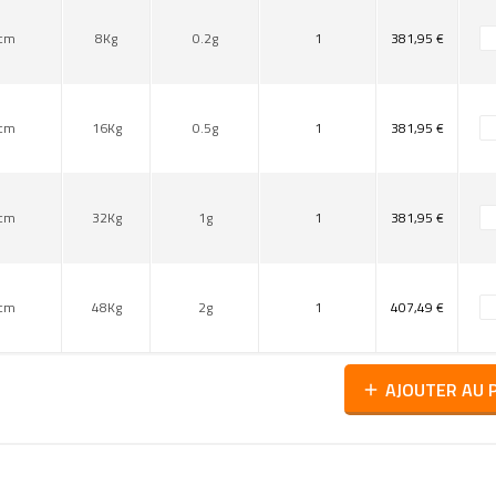
cm
8Kg
0.2g
1
381,95 €
cm
16Kg
0.5g
1
381,95 €
cm
32Kg
1g
1
381,95 €
cm
48Kg
2g
1
407,49 €
AJOUTER AU 
add