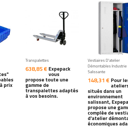
add
add
add
add
Transpalettes
Vestiaires D'atelier
Démontables Industrie
638,85 €
Prix
Expepack
Salissante
tes"
vous
bables
propose toute une
148,31 €
Prix
Pour le
à prix
gamme de
atelier
transpalettes adaptés
situés dans un
à vos besoins.
environnement
salissant, Expep
propose une ga
complèe de vesti
d'atelier démont
économiques ada