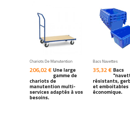
add
add
add
add
Chariots De Manutention
Bacs Navettes
206,02 €
35,32 €
Prix
Prix
Une large
Bacs
gamme de
"navet
chariots de
résistants, ger
manutention multi-
et emboitables 
services adaptés à vos
économique.
besoins.