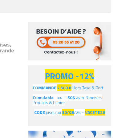
ises,
grande
PROMO -12%
COMMANDE
> 600
€
Hors Taxe & Port
Cumulable =>
-50%
avec Remises
Produits & Panier
CODE
jusqu'au
30/08
/26 =
VACETE26