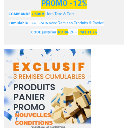
PROMO -12%
COMMANDE
> 600
€
Hors Taxe & Port
Cumulable =>
-50%
avec Remises Produits & Panier
CODE
jusqu'au
30/08
/26 =
VACETE26