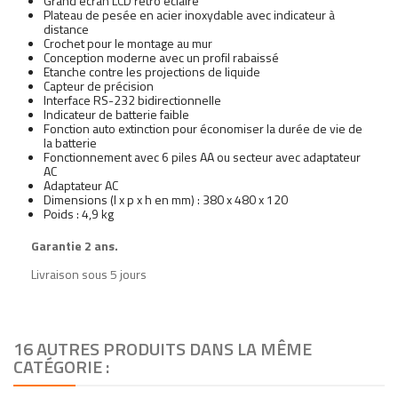
Grand écran LCD rétro éclairé
Plateau de pesée en acier inoxydable avec indicateur à
distance
Crochet pour le montage au mur
Conception moderne avec un profil rabaissé
Etanche contre les projections de liquide
Capteur de précision
Interface RS-232 bidirectionnelle
Indicateur de batterie faible
Fonction auto extinction pour économiser la durée de vie de
la batterie
Fonctionnement avec 6 piles AA ou secteur avec adaptateur
AC
Adaptateur AC
Dimensions (l x p x h en mm) : 380 x 480 x 120
Poids : 4,9 kg
Garantie 2 ans.
Livraison sous 5 jours
16 AUTRES PRODUITS DANS LA MÊME
CATÉGORIE :