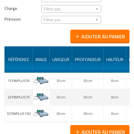
Charge
Filtrer par...
Précision
Filtrer par...
AJOUTER AU PANIER
add
RÉFÉRENCE
IMAGE
LARGEUR
PROFONDEUR
HAUTEUR
CH
1CPWPLUS35
30cm
30cm
8cm
2CPWPLUS75
30cm
30cm
8cm
3CPWPLUS150
30cm
30cm
8cm
1
AJOUTER AU PANIER
add