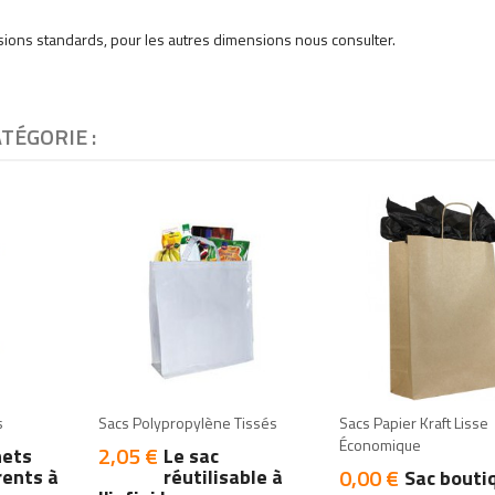
sions standards, pour les autres dimensions nous consulter.
TÉGORIE :
add
add
add
add
s
Sacs Polypropylène Tissés
Sacs Papier Kraft Lisse
Économique
2,05 €
Prix
hets
Le sac
0,00 €
rents à
réutilisable à
Prix
Sac bouti