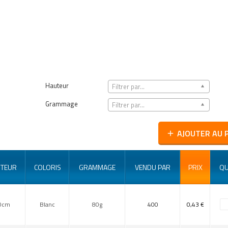
Hauteur
Filtrer par...
Grammage
Filtrer par...
AJOUTER AU 
add
TEUR
COLORIS
GRAMMAGE
VENDU PAR
PRIX
QU
0cm
Blanc
80g
400
0,43 €