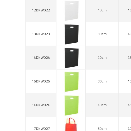
12DNW022
40cm
4
13DNW023
30cm
4
14DNW024
40cm
4
15DNW025
30cm
4
16DNW026
40cm
4
17DNW027
30cm
4