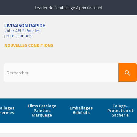
Leader de l'emballage à prix discount
LIVRAISON RAPIDE
24h / 48h* Pour les
professionnels
NOUVELLES CONDITIONS
search
Films Cerclage
Calage-
allages
Emballages
Palettes
Protection et
thermes
Adhésifs
Marquage
Sacherie