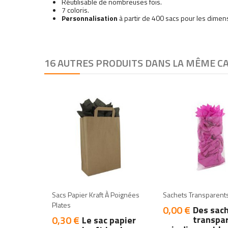
Réutilisable de nombreuses fois.
7 coloris.
Personnalisation
à partir de 400 sacs pour les dimen
16 AUTRES PRODUITS DANS LA MÊME CA
add
add
add
add
Sacs Papier Kraft À Poignées
Sachets Transparent
Plates
0,00 €
Prix
Des sac
0,30 €
Prix
transpa
Le sac papier