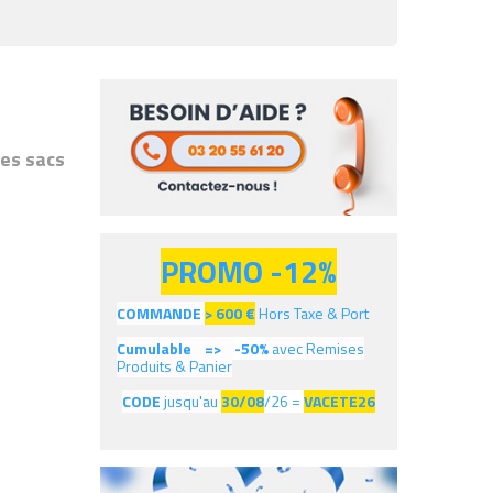
des sacs
PROMO -12%
COMMANDE
> 600
€
Hors Taxe & Port
Cumulable =>
-50%
avec Remises
Produits & Panier
CODE
jusqu'au
30/08
/26 =
VACETE26