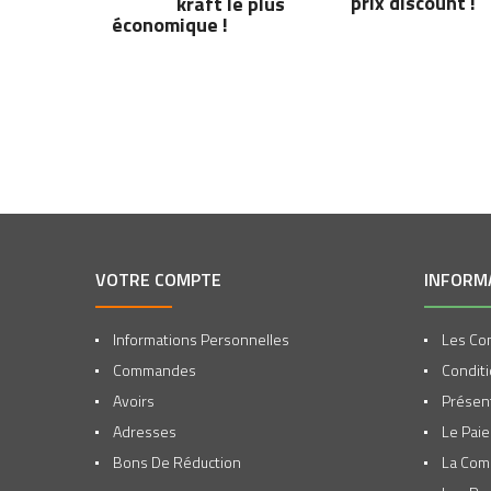
prix discount !
kraft le plus
économique !
VOTRE COMPTE
INFORM
Informations Personnelles
Les Con
Commandes
Conditi
Avoirs
Présent
Adresses
Le Pai
Bons De Réduction
La Co