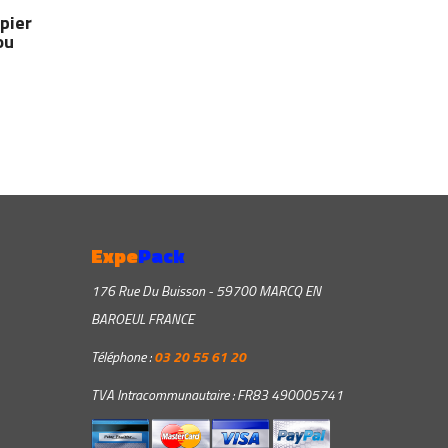
plastique haut
produits av
apier
de gamme pour
des sacs plastique
ou
valoriser tous vos
petit prix !
produits !
Expe
Pack
176 Rue Du Buisson - 59700 MARCQ EN
BAROEUL FRANCE
Téléphone :
03 20 55 61 20
TVA Intracommunautaire : FR83 490005741