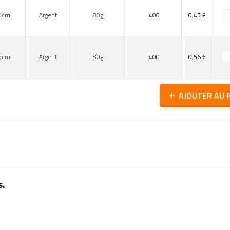
0cm
Argent
80g
400
0,43 €
5cm
Argent
80g
400
0,56 €
AJOUTER AU 
add
s.