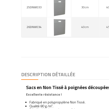
25DNW033
30cm
4
26DNW034
40cm
4
DESCRIPTION DÉTAILLÉE
Sacs en Non Tissé à poignées découpée
Excellente résistance !
Fabriqué en polypropylène Non Tissé.
Qualité 80 g /m².