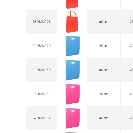
18DNW028
40cm
4
21DNW029
30cm
4
22DNW030
40cm
4
23DNW031
30cm
4
24DNW032
40cm
4