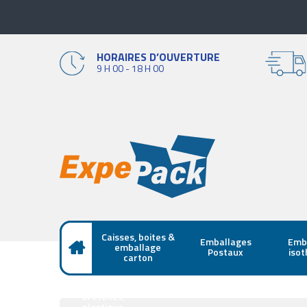
HORAIRES D’OUVERTURE
9 H 00 - 18 H 00
Caisses, boites &
Emballages
Emb
emballage
Postaux
iso
carton
Sacs papier,
bretelles,
plastique,