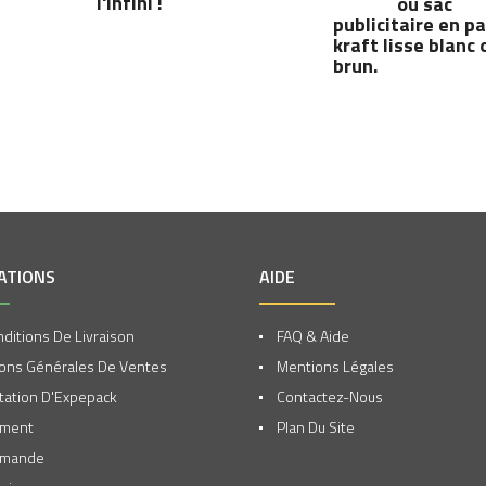
l'infini !
ou sac
publicitaire en p
kraft lisse blanc 
brun.
ATIONS
AIDE
ditions De Livraison
FAQ & Aide
ons Générales De Ventes
Mentions Légales
ation D'Expepack
Contactez-Nous
ement
Plan Du Site
mmande