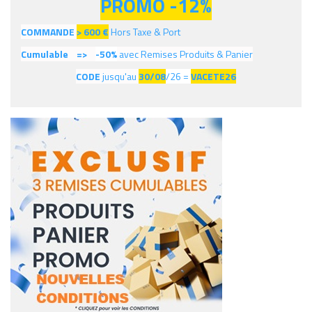
PROMO -12%
COMMANDE
> 600
€
Hors Taxe & Port
Cumulable =>
-50%
avec Remises Produits & Panier
CODE
jusqu'au
30/08
/26 =
VACETE26