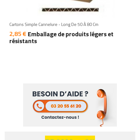
add
add
Cartons Simple Cannelure - Long De 50 À 80 Cm
2,85 €
Prix
Emballage de produits légers et
résistants