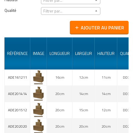
Filtrer par...
Qualité
Filtrer par...
AJOUTER AU PANIER
add
RÉFÉRENCE
IMAGE
LONGUEUR
LARGEUR
HAUTEUR
QUALIT
ADE161211
16cm
12cm
11cm
DD30
ADE201414
20cm
14cm
14cm
DD30
ADE201512
20cm
15cm
12cm
DD30
ADE202020
20cm
20cm
20cm
DD20