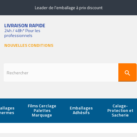
Leader de l'emballage à prix discount
LIVRAISON RAPIDE
24h / 48h* Pour les
professionnels
NOUVELLES CONDITIONS
search
Films Cerclage
Calage-
allages
Emballages
Palettes
Protection et
thermes
Adhésifs
Marquage
Sacherie