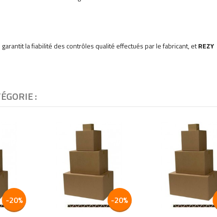
 garantit la fiabilité des contrôles qualité effectués par le fabricant, et
REZY
ÉGORIE :
add
add
add
add
-20%
-20%