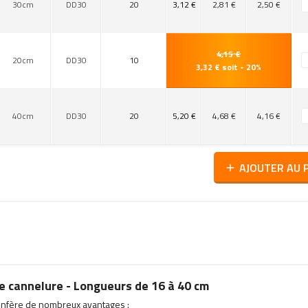
30cm
DD30
20
3,12 €
2,81 €
2,50 €
4,15 €
20cm
DD30
10
3,32 € soit - 20%
40cm
DD30
20
5,20 €
4,68 €
4,16 €
AJOUTER AU 
add
e cannelure - Longueurs de 16 à 40 cm
confère de nombreux avantages :