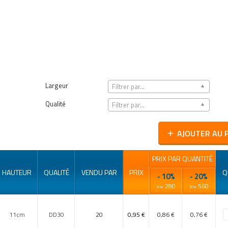
Largeur
Filtrer par...
Qualité
Filtrer par...
AJOUTER AU 
add
PRIX PAR QUANTITÉ
HAUTEUR
QUALITÉ
VENDU PAR
PRIX
Q
- 10%
- 20%
>= 280
>= 560
11cm
DD30
20
0,95 €
0,86 €
0,76 €