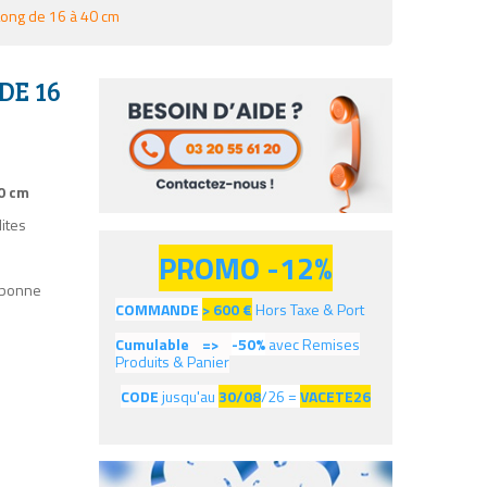
Long de 16 à 40 cm
DE 16
40 cm
ites
PROMO -12%
 bonne
COMMANDE
> 600
€
Hors Taxe & Port
Cumulable =>
-50%
avec Remises
Produits & Panier
CODE
jusqu'au
30/08
/26 =
VACETE26