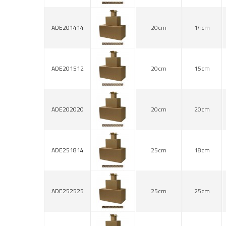
ADE201414
20cm
14cm
ADE201512
20cm
15cm
ADE202020
20cm
20cm
ADE251814
25cm
18cm
ADE252525
25cm
25cm