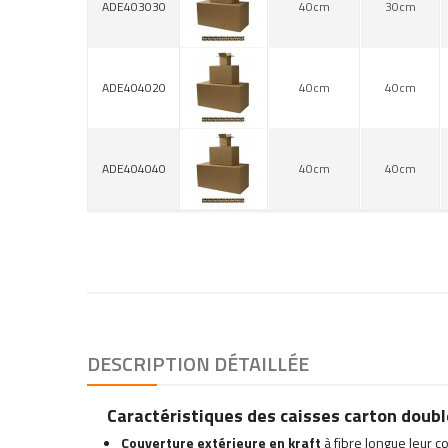
ADE403030
40cm
30cm
ADE404020
40cm
40cm
ADE404040
40cm
40cm
DESCRIPTION DÉTAILLÉE
Caractéristiques des caisses carton doubl
Couverture extérieure en kraft
à fibre longue leur 