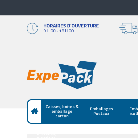
HORAIRES D’OUVERTURE
9 H 00 - 18 H 00
Caisses, boites &
Emballages
Emb
emballage
Postaux
iso
carton
Sacs papier,
bretelles,
plastique,