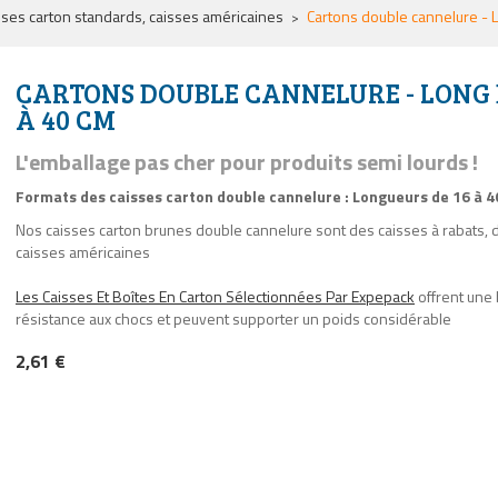
sses carton standards, caisses américaines
Cartons double cannelure - 
CARTONS DOUBLE CANNELURE - LONG 
À 40 CM
L'emballage pas cher pour produits semi lourds !
Formats des caisses carton double cannelure : Longueurs de 16 à 
Nos caisses carton brunes double cannelure sont des caisses à rabats, d
caisses américaines
Les Caisses Et Boîtes En Carton Sélectionnées Par Expepack
offrent une
résistance aux chocs et peuvent supporter un poids considérable
2,61 €