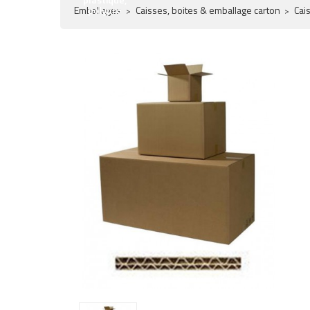
Emballages
polypro
Caisses, boites & emballage carton
Cai
PROMO
!